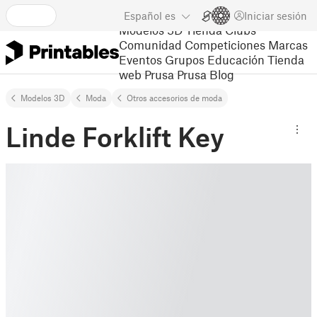
Español
es
Iniciar sesión
Modelos 3D
Tienda
Clubs
Comunidad
Competiciones
Marcas
Eventos
Grupos
Educación
Tienda
web Prusa
Prusa Blog
Modelos 3D
Moda
Otros accesorios de moda
Linde Forklift Key