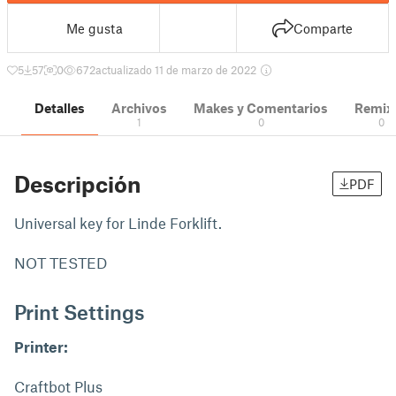
Me gusta
Comparte
5
57
0
672
actualizado 11 de marzo de 2022
Detalles
Archivos
Makes y Comentarios
Remix
1
0
0
Descripción
PDF
Universal key for Linde Forklift.
NOT TESTED
Print Settings
Printer:
Craftbot Plus