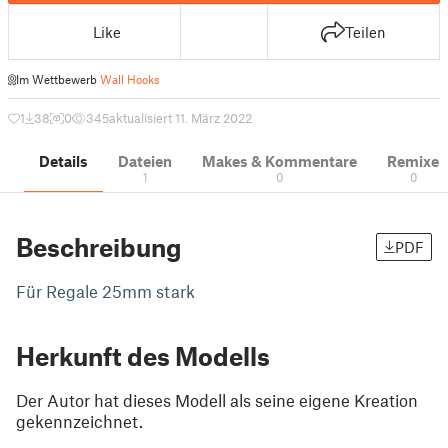
Like
Teilen
Im Wettbewerb
Wall Hooks
1
38
0
345
aktualisiert 11. März 2022
Details
Dateien
Makes & Kommentare
Remixe
1
0
0
Beschreibung
PDF
Für Regale 25mm stark
Herkunft des Modells
Der Autor hat dieses Modell als seine eigene Kreation
gekennzeichnet.