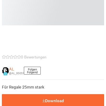
0 Bewertungen
AL
Folgen
Folgend
@AL_95051
12
Für Regale 25mm stark
Download