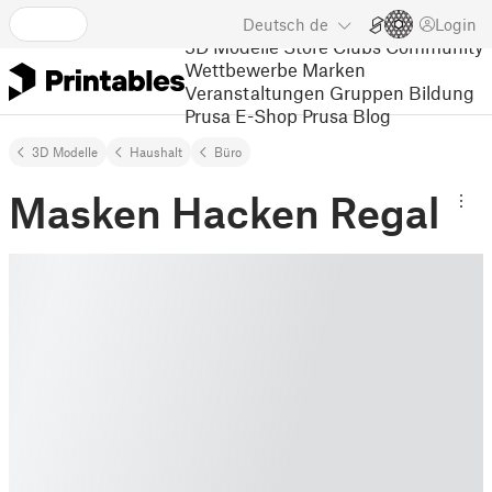
Deutsch
de
Login
3D Modelle
Store
Clubs
Community
Wettbewerbe
Marken
Veranstaltungen
Gruppen
Bildung
Prusa E-Shop
Prusa Blog
3D Modelle
Haushalt
Büro
Masken Hacken Regal