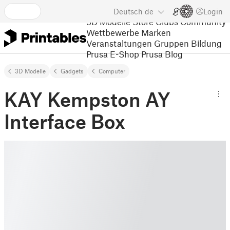
Deutsch
de
Login
3D Modelle
Store
Clubs
Community
Wettbewerbe
Marken
Veranstaltungen
Gruppen
Bildung
Prusa E-Shop
Prusa Blog
3D Modelle
Gadgets
Computer
KAY Kempston AY
Interface Box