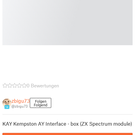
0 Bewertungen
zbigu73
Folgen
Folgend
@zbigu73
14
KAY Kempston AY Interface - box (ZX Spectrum module)