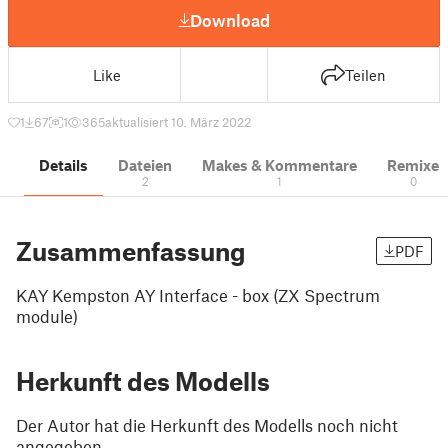
Download
Like
Teilen
1
67
1
365
aktualisiert 10. März 2022
Details
Dateien
Makes & Kommentare
Remixe
2
1
0
Zusammenfassung
PDF
KAY Kempston AY Interface - box (ZX Spectrum
module)
Herkunft des Modells
Der Autor hat die Herkunft des Modells noch nicht
angegeben.