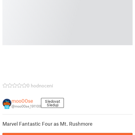
0 hodnocení
moo00se
Sledovat
Sleduji
@moo00se_191100
10
Marvel Fantastic Four as Mt. Rushmore