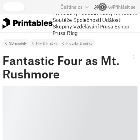
Čeština
cs
Přihlásit se
3D modely
Obchod
Kluby
Komunita
Soutěže
Společnosti
Události
Skupiny
Vzdělávání
Prusa Eshop
Prusa Blog
3D modely
Hry & hračky
Figurky & sošky
Fantastic Four as Mt.
Rushmore