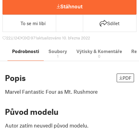
Stáhnout
To se mi líbí
Sdílet
22
124
0
971
aktualizováno 10. března 2022
Podrobnosti
Soubory
Výtisky & Komentáře
Re
1
0
Popis
PDF
Marvel Fantastic Four as Mt. Rushmore
Původ modelu
Autor zatím neuvedl původ modelu.