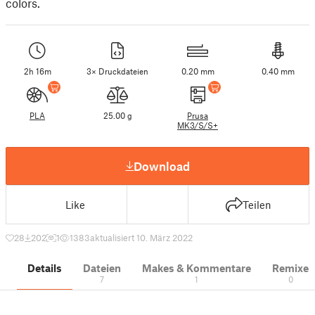
colors.
2h 16m
3× Druckdateien
0.20 mm
0.40 mm
PLA
25.00 g
Prusa
MK3/S/S+
Download
Like
Teilen
28
202
1
1383
aktualisiert 10. März 2022
Details
Dateien
Makes & Kommentare
Remixe
7
1
0