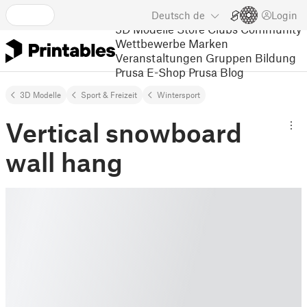
Deutsch
de
Login
3D Modelle
Store
Clubs
Community
Wettbewerbe
Marken
Veranstaltungen
Gruppen
Bildung
Prusa E-Shop
Prusa Blog
3D Modelle
Sport & Freizeit
Wintersport
Vertical snowboard
wall hang