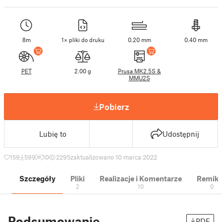
8m
1× pliki do druku
0.20 mm
0.40 mm
PET
2.00 g
Prusa MK2.5S &
MMU2S
Pobierz
Lubię to
Udostępnij
159
599
10
2295
zaktualizowano 10 marca 2022
Szczegóły
Pliki
Realizacje i Komentarze
Remik
2
10
0
Podsumowanie
PDF