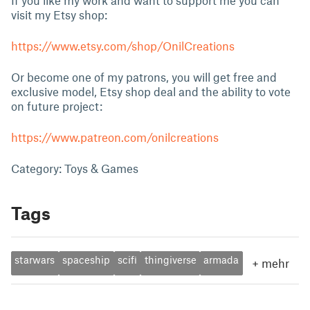
If you like my work and want to support me you can
visit my Etsy shop:
https://www.etsy.com/shop/OnilCreations
Or become one of my patrons, you will get free and
exclusive model, Etsy shop deal and the ability to vote
on future project:
https://www.patreon.com/onilcreations
Category: Toys & Games
Tags
starwars
spaceship
scifi
thingiverse
armada
+
mehr