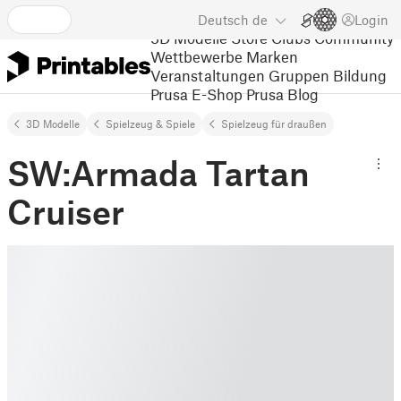
Deutsch
de
Login
3D Modelle
Store
Clubs
Community
Wettbewerbe
Marken
Veranstaltungen
Gruppen
Bildung
Prusa E-Shop
Prusa Blog
3D Modelle
Spielzeug & Spiele
Spielzeug für draußen
SW:Armada Tartan
Cruiser