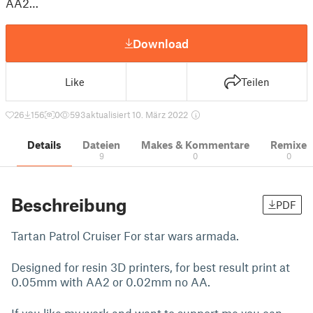
AA2…
Download
Like
Teilen
26
156
0
593
aktualisiert 10. März 2022
Details
Dateien
Makes & Kommentare
Remixe
9
0
0
Beschreibung
PDF
Tartan Patrol Cruiser For star wars armada.
Designed for resin 3D printers, for best result print at
0.05mm with AA2 or 0.02mm no AA.