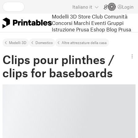
Italiano
it
Login
Modelli 3D
Store
Club
Comunità
Concorsi
Marchi
Eventi
Gruppi
Istruzione
Prusa Eshop
Blog Prusa
Modelli 3D
Domestico
Altre attrezzature della casa
Clips pour plinthes /
clips for baseboards