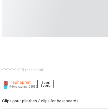
0 recensioni
Hephaprint
Segui
Seguiti
@Hephaprint_193589
11
Clips pour plinthes / clips for baseboards