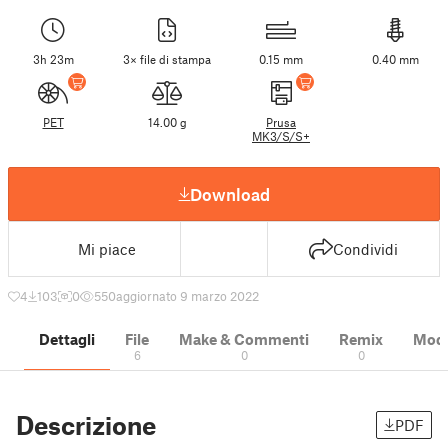
3h 23m
3× file di stampa
0.15 mm
0.40 mm
PET
14.00 g
Prusa
MK3/S/S+
Download
Mi piace
Condividi
4
103
0
550
aggiornato 9 marzo 2022
Dettagli
File
Make & Commenti
Remix
Model
6
0
0
Descrizione
PDF