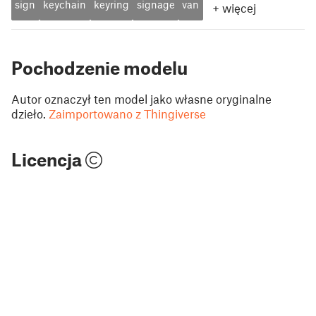
sign
keychain
keyring
signage
van
+
więcej
Pochodzenie modelu
Autor oznaczył ten model jako własne oryginalne
dzieło.
Zaimportowano z Thingiverse
Licencja