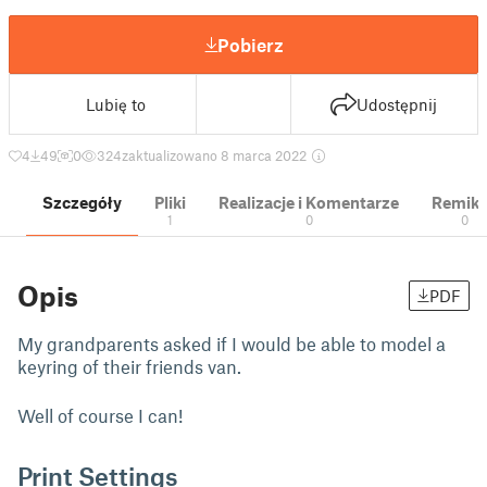
Pobierz
Lubię to
Udostępnij
4
49
0
324
zaktualizowano 8 marca 2022
Szczegóły
Pliki
Realizacje i Komentarze
Remik
1
0
0
Opis
PDF
My grandparents asked if I would be able to model a
keyring of their friends van.
Well of course I can!
Print Settings