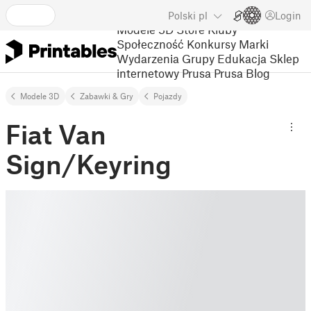
Polski
pl
Login
Modele 3D
Store
Kluby
Społeczność
Konkursy
Marki
Wydarzenia
Grupy
Edukacja
Sklep
internetowy Prusa
Prusa Blog
Modele 3D
Zabawki & Gry
Pojazdy
Fiat Van
Sign/Keyring