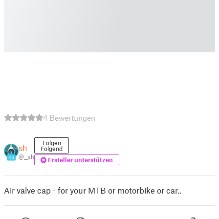
4 Bewertungen
Folgen
sh
Folgend
@__sh
45
Ersteller unterstützen
Air valve cap - for your MTB or motorbike or car..