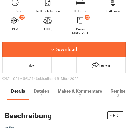
1h 16m
1× Druckdateien
0.05 mm
0.40 mm
PLA
3.00 g
Prusa
MK3/S/S+
Download
Like
Teilen
121
921
6
2446
aktualisiert 8. März 2022
Details
Dateien
Makes & Kommentare
Remixe
2
7
3
Beschreibung
PDF
Info: