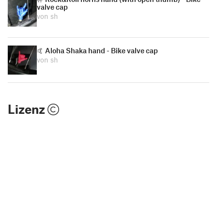
valve cap
von sh
🤙 Aloha Shaka hand - Bike valve cap
von sh
Lizenz