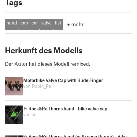
Tags
hand
cap
car
valve
fist
+
mehr
Herkunft des Modells
Der Autor hat dieses Modell remixed.
Motorbike Valve Cap with Rude Finger
von Robin_Pe
🤘 Rock&Roll horns hand - bike valve cap
von sh
🤟 Rock&Roll horns hand (with open thumb) - Bike