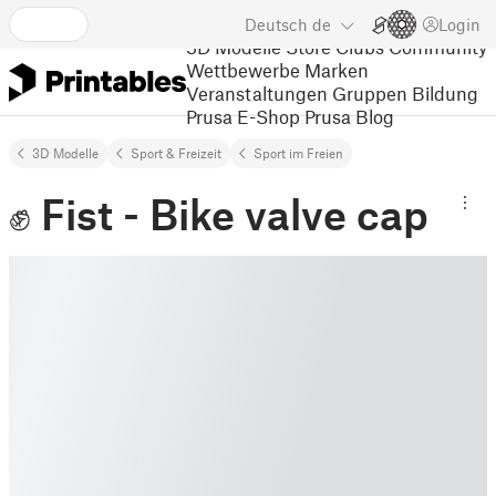
Deutsch
de
Login
3D Modelle
Store
Clubs
Community
Wettbewerbe
Marken
Veranstaltungen
Gruppen
Bildung
Prusa E-Shop
Prusa Blog
3D Modelle
Sport & Freizeit
Sport im Freien
✊ Fist - Bike valve cap