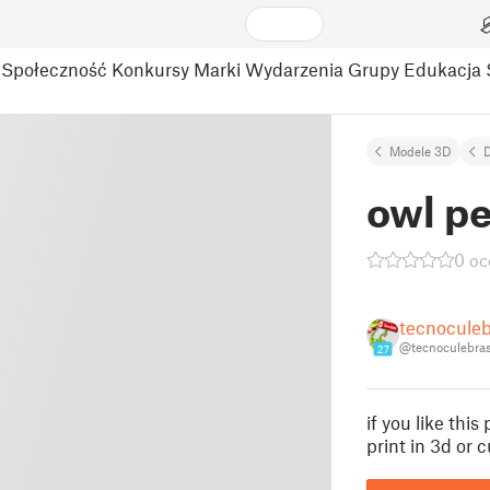
Społeczność
Konkursy
Marki
Wydarzenia
Grupy
Edukacja
Modele 3D
owl pe
0 oc
tecnocule
@tecnoculebra
27
if you like this
print in 3d or 