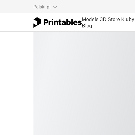
Polski
pl
Modele 3D
Store
Kluby
Blog