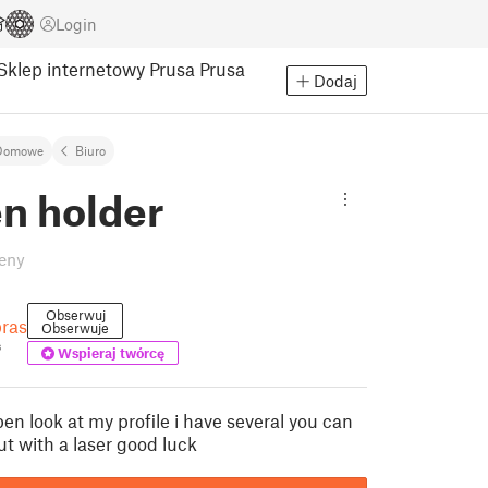
Login
Sklep internetowy Prusa
Prusa
Dodaj
Domowe
Biuro
n holder
eny
Obserwuj
bras
Obserwuje
s
Wspieraj twórcę
 pen look at my profile i have several you can
cut with a laser good luck