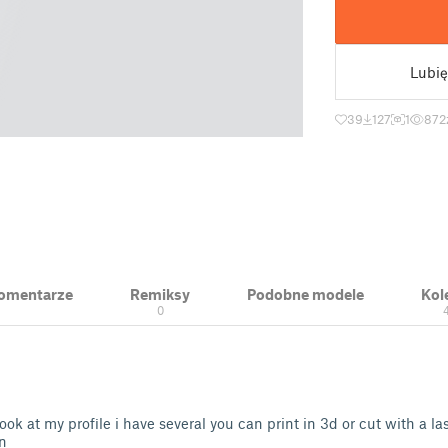
Lubię
39
127
1
872
 Komentarze
Remiksy
Podobne modele
Kol
0
 look at my profile i have several you can print in 3d or cut with a l
n