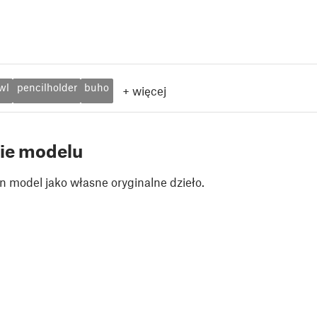
wl
pencilholder
buho
+
więcej
ie modelu
n model jako własne oryginalne dzieło.