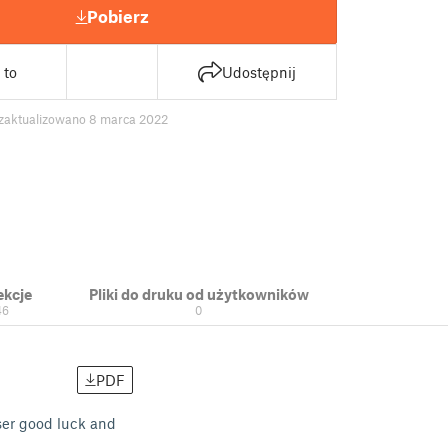
Pobierz
 to
Udostępnij
zaktualizowano 8 marca 2022
ekcje
Pliki do druku od użytkowników
46
0
PDF
aser good luck and