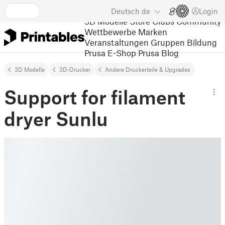
Deutsch
de
Login
3D Modelle
Store
Clubs
Community
Wettbewerbe
Marken
Veranstaltungen
Gruppen
Bildung
Prusa E-Shop
Prusa Blog
3D Modelle
3D-Drucker
Andere Druckerteile & Upgrades
Support for filament
dryer Sunlu