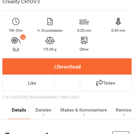
Creality CR10V3
10h 55m
1× Druckdateien
0.20 mm
0.40 mm
PLA
115.00 g
Other
Download
Like
Teilen
41
231
2
1838
aktualisiert 7. März 2022
Details
Dateien
Makes & Kommentare
Remixe
2
3
0