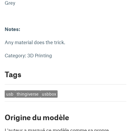
Grey
Notes:
Any material does the trick.
Category: 3D Printing
Tags
usb
thingiverse
usbbox
Origine du modèle
L'auteur a marqué ce modèle comme sa propre