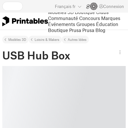
Français
fr
Connexion
Modèles 3D
Boutique
Clubs
Communauté
Concours
Marques
Événements
Groupes
Éducation
Boutique Prusa
Prusa Blog
Modèles 3D
Loisirs & Makers
Autres Idées
USB Hub Box