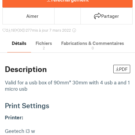
Aimer
Partager
2
19
0
277
mis à jour 7 mars 2022
Détails
Fichiers
Fabrications & Commentaires
2
0
Description
PDF
Valid for a usb box of 90mm* 30mm with 4 usb a and 1
micro usb
Print Settings
Printer:
Geetech i3 w