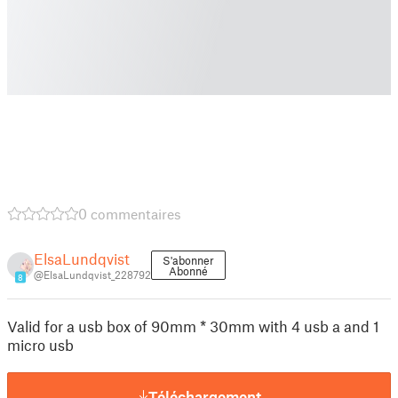
0 commentaires
ElsaLundqvist
S'abonner
Abonné
@ElsaLundqvist_228792
8
Valid for a usb box of 90mm * 30mm with 4 usb a and 1
micro usb
Téléchargement