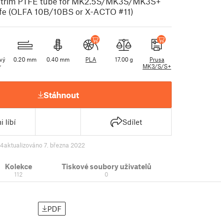
nd trim PTFE tube for MK2.5S/MK3S/MK3S+
ife (OLFA 10B/10BS or X-ACTO #11)
ový
0.20 mm
0.40 mm
PLA
17.00 g
Prusa
r
MK3/S/S+
Stáhnout
i líbí
Sdílet
74
aktualizováno 7. března 2022
Kolekce
Tiskové soubory uživatelů
112
0
PDF