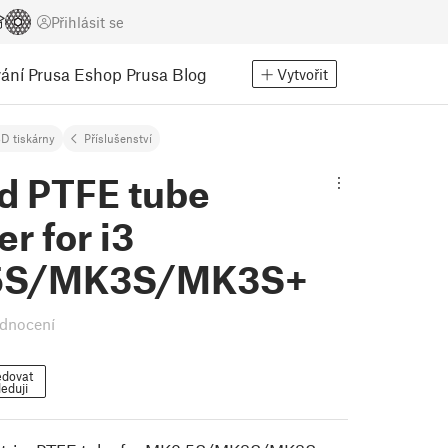
Přihlásit se
ání
Prusa Eshop
Prusa Blog
Vytvořit
D tiskárny
Příslušenství
d PTFE tube
r for i3
5S/MK3S/MK3S+
dnocení
edovat
eduji