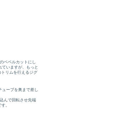
0度のベベルカットにし
れていますが、もっと
端のトリムを行えるジグ
FEチューブを奥まで差し
し込んで回転させ先端
です。