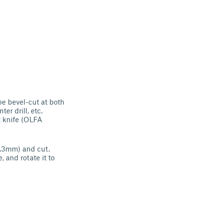
 bevel-cut at both
er drill, etc.
ft knife (OLFA
4.3mm) and cut.
, and rotate it to