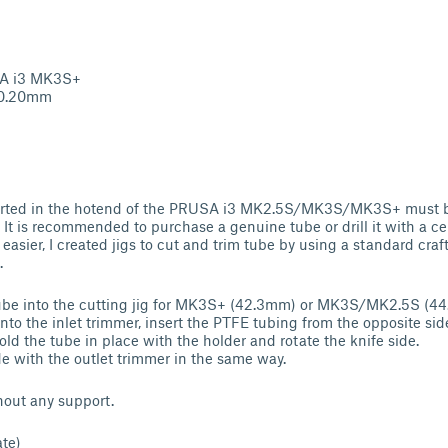
SA i3 MK3S+
: 0.20mm
erted in the hotend of the PRUSA i3 MK2.5S/MK3S/MK3S+ must be
It is recommended to purchase a genuine tube or drill it with a cent
easier, I created jigs to cut and trim tube by using a standard cra
.
 tube into the cutting jig for MK3S+ (42.3mm) or MK3S/MK2.5S (4
 into the inlet trimmer, insert the PTFE tubing from the opposite side
o hold the tube in place with the holder and rotate the knife side.
ide with the outlet trimmer in the same way.
thout any support.
te)