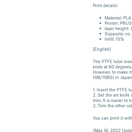
Print details:
Material: PLA
Printer: PRU
layer height
Supports: no
Infill: 15%
[English]
The PTFE tube ins
ends at 60 degrees. 
However, to make it 
10B/10BS) in Japan
1. Insert the PTFE
2. Set the art knife
trim. It is easier t
3. Trim the other s
You can print it wi
(May 16, 2022 Upda