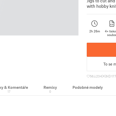
Jigs to cut a
with hobby kn
2h 26m
4× tisk
soubo
To se m
56
234
6
17
ky & Komentáře
Remixy
Podobné modely
17
0