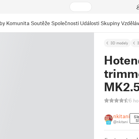
by
Komunita
Soutěže
Společnosti
Události
Skupiny
Vzděláv
3D modely
3
Hoten
trimme
MK2.
6 ho
nkitani
Sl
Sl
@nkitani
17