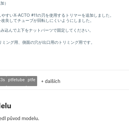
追加）
やすいX-ACTO #11の刃を使用するトリマーを追加しました。
lderを改良してチューブが回転しにくいようにしました。
挟み込んで上下をナットパーツで固定してください。
リミング用、側面の穴が出口用のトリミング用です。
3s
ptfetube
ptfe
+
dalších
elu
edl původ modelu.