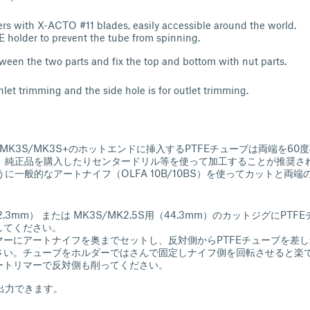
s with X-ACTO #11 blades, easily accessible around the world.
 holder to prevent the tube from spinning.
ween the two parts and fix the top and bottom with nut parts.
inlet trimming and the side hole is for outlet trimming.
2.5S/MK3S/MK3S+のホットエンドに挿入するPTFEチューブは両端を6
。純正品を購入したりセンタードリル等を使って加工することが推奨さ
に一般的なアートナイフ（OLFA 10B/10BS）を使ってカットと両
2.3mm） または MK3S/MK2.5S用（44.3mm）のカットジグにPT
してください。
マーにアートナイフを奥までセットし、反対側からPTFEチューブを差
さい。チューブをホルダーではさんで固定しナイフ側を回転させると楽
ートリマーで反対側も削ってください。
出力できます。