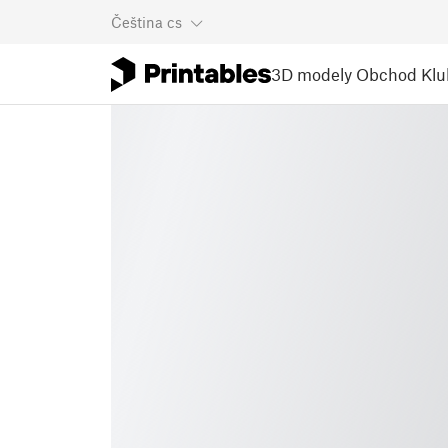
Čeština
cs
3D modely
Obchod
Klu