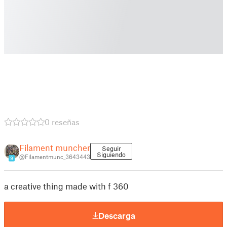
0 reseñas
Filament muncher
Seguir
Siguiendo
@Filamentmunc_3643443
9
a creative thing made with f 360
Descarga