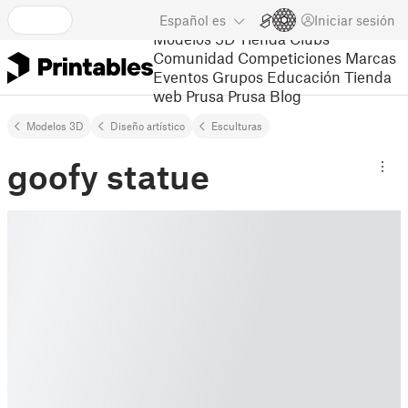
Español
es
Iniciar sesión
Modelos 3D
Tienda
Clubs
Comunidad
Competiciones
Marcas
Eventos
Grupos
Educación
Tienda
web Prusa
Prusa Blog
Modelos 3D
Diseño artístico
Esculturas
goofy statue