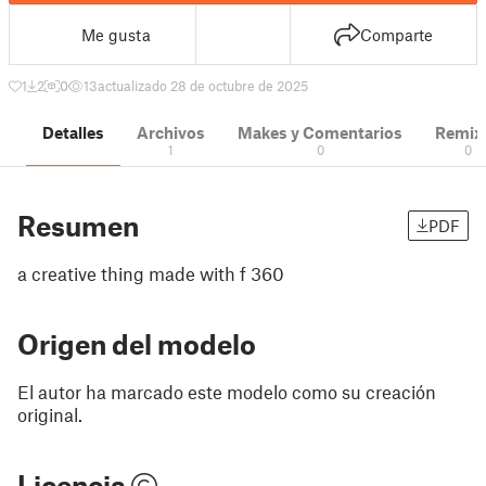
Me gusta
Comparte
1
2
0
13
actualizado 28 de octubre de 2025
Detalles
Archivos
Makes y Comentarios
Remix
1
0
0
Resumen
PDF
a creative thing made with f 360
Origen del modelo
El autor ha marcado este modelo como su creación
original.
Licencia