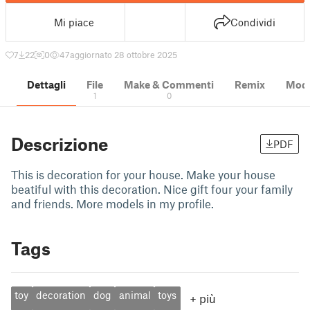
Mi piace
Condividi
7
22
0
47
aggiornato 28 ottobre 2025
Dettagli
File
Make & Commenti
Remix
Model
1
0
Descrizione
PDF
This is decoration for your house. Make your house
beatiful with this decoration. Nice gift four your family
and friends. More models in my profile.
Tags
toy
decoration
dog
animal
toys
+
più