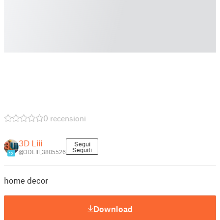
0 recensioni
3D Liii
Segui
Seguiti
@3DLiii_3805526
12
home decor
Download