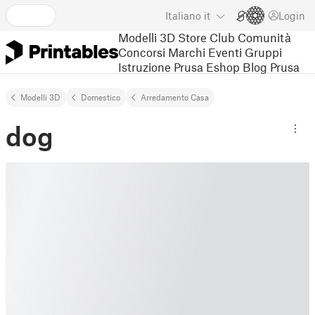
Italiano
it
Login
Modelli 3D
Store
Club
Comunità
Concorsi
Marchi
Eventi
Gruppi
Istruzione
Prusa Eshop
Blog Prusa
Modelli 3D
Domestico
Arredamento Casa
dog