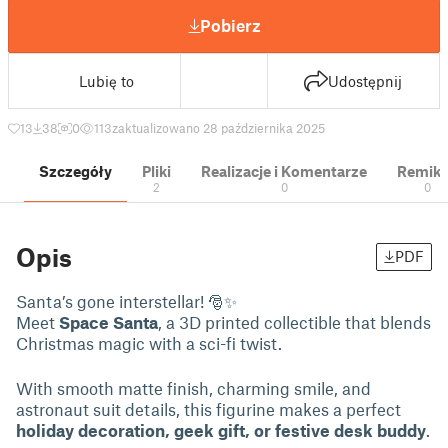
Pobierz
Lubię to
Udostępnij
13
38
0
113
zaktualizowano 28 października 2025
Szczegóły
Pliki
Realizacje i Komentarze
Remik
2
0
0
Opis
PDF
Santa’s gone interstellar! 🎅✨
Meet
Space Santa
, a 3D printed collectible that blends
Christmas magic with a sci-fi twist.
With smooth matte finish, charming smile, and
astronaut suit details, this figurine makes a perfect
holiday decoration, geek gift, or festive desk buddy
.