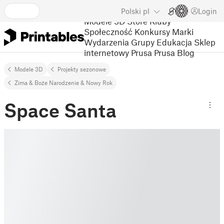
Polski
pl
Login
Modele 3D
Store
Kluby
Społeczność
Konkursy
Marki
Wydarzenia
Grupy
Edukacja
Sklep
internetowy Prusa
Prusa Blog
Modele 3D
Projekty sezonowe
Zima & Boże Narodzenie & Nowy Rok
Space Santa