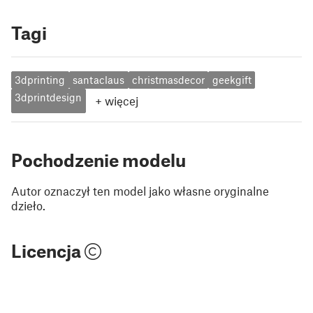
Tagi
3dprinting
santaclaus
christmasdecor
geekgift
3dprintdesign
+
więcej
Pochodzenie modelu
Autor oznaczył ten model jako własne oryginalne
dzieło.
Licencja