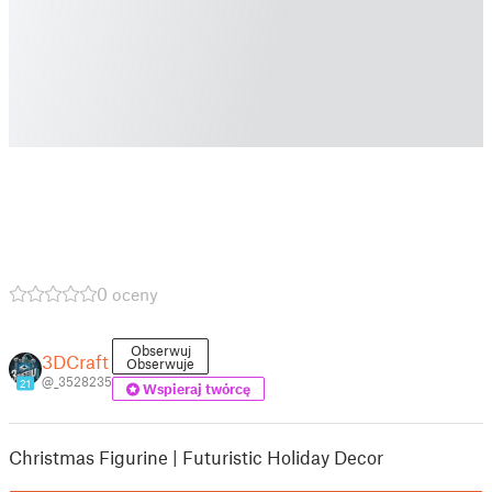
0 oceny
Obserwuj
3DCraft
Obserwuje
@_3528235
21
Wspieraj twórcę
Christmas Figurine | Futuristic Holiday Decor