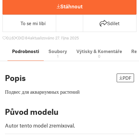
Stáhnout
To se mi líbí
Sdílet
0
6
0
84
aktualizováno 27. října 2025
Podrobnosti
Soubory
Výtisky & Komentáře
Re
1
0
Popis
PDF
Подвес для аквариумных растений
Původ modelu
Autor tento model zremixoval.