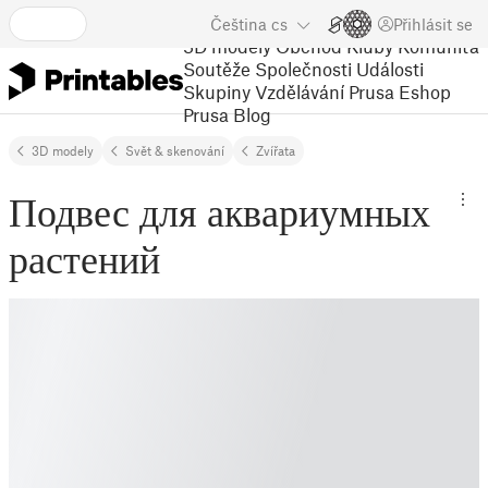
Čeština
cs
Přihlásit se
3D modely
Obchod
Kluby
Komunita
Soutěže
Společnosti
Události
Skupiny
Vzdělávání
Prusa Eshop
Prusa Blog
3D modely
Svět & skenování
Zvířata
Подвес для аквариумных
растений