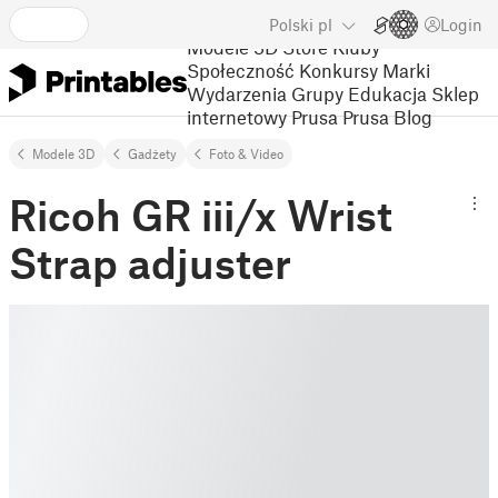
Polski
pl
Login
Modele 3D
Store
Kluby
Społeczność
Konkursy
Marki
Wydarzenia
Grupy
Edukacja
Sklep
internetowy Prusa
Prusa Blog
Modele 3D
Gadżety
Foto & Video
Ricoh GR iii/x Wrist
Strap adjuster