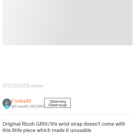
0 oceny
FireballII
Obserwuj
F
Obserwuje
@FireballII_3822980
2
Original Ricoh GRIII/IIIx wrist strap doesn't come with
this little piece which made it unusable