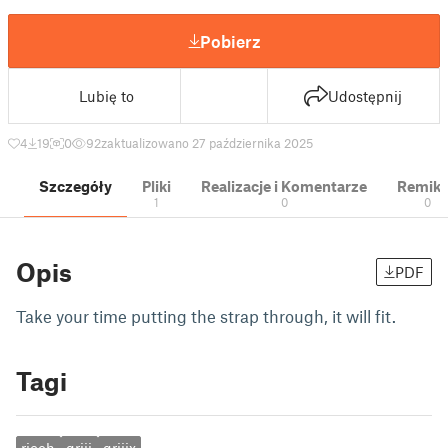
Pobierz
Lubię to
Udostępnij
4
19
0
92
zaktualizowano 27 października 2025
Szczegóły
Pliki
Realizacje i Komentarze
Remik
1
0
0
Opis
PDF
Take your time putting the strap through, it will fit.
Tagi