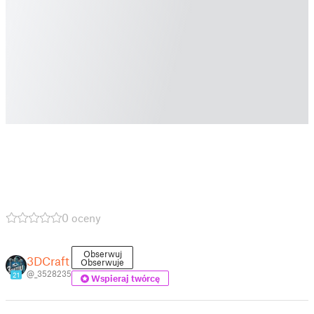
0 oceny
Obserwuj
3DCraft
Obserwuje
@_3528235
21
Wspieraj twórcę