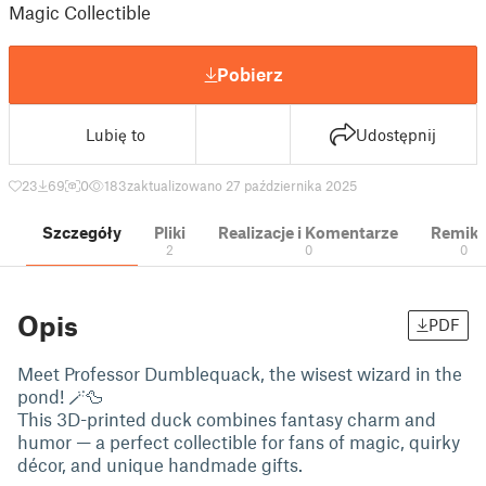
Magic Collectible
Pobierz
Lubię to
Udostępnij
23
69
0
183
zaktualizowano 27 października 2025
Szczegóły
Pliki
Realizacje i Komentarze
Remik
2
0
0
Opis
PDF
Meet Professor Dumblequack, the wisest wizard in the
pond! 🪄🦆
This 3D-printed duck combines fantasy charm and
humor — a perfect collectible for fans of magic, quirky
décor, and unique handmade gifts.