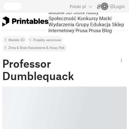
Polski
pl
Login
Modele 3D
Store
Kluby
Społeczność
Konkursy
Marki
Wydarzenia
Grupy
Edukacja
Sklep
internetowy Prusa
Prusa Blog
Modele 3D
Projekty sezonowe
Zima & Boże Narodzenie & Nowy Rok
Professor
Dumblequack