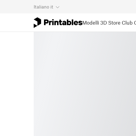
Italiano
it
Modelli 3D
Store
Club