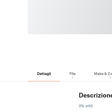
Dettagli
File
Make & C
4
0
Descrizion
0% infill