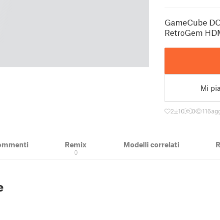
GameCube DOL-
RetroGem HDM
Mi pi
2
10
0
116
agg
ommenti
Remix
Modelli correlati
R
0
e