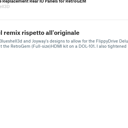
Replacement Rear IO Panels for RetroGEM
ell3D
l remix rispetto all'originale
 Blueshell3d and Joyway's designs to allow for the FlippyDrive Del
t the RetroGem (Full-size)HDMI kit on a DOL-101. I also tightened