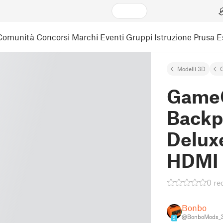
Comunità
Concorsi
Marchi
Eventi
Gruppi
Istruzione
Prusa 
Modelli 3D
GameC
Backpl
Delux
HDMI 
0 re
Bonbo
@BonboMods_
5