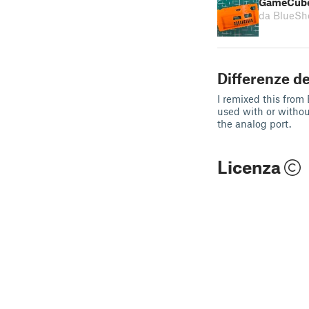
GameCube 
da BlueSh
Differenze de
I remixed this from
used with or withou
the analog port.
Licenza