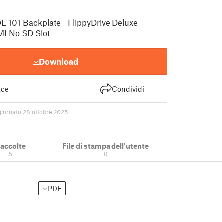
101 Backplate - FlippyDrive Deluxe -
I No SD Slot
Download
ace
Condividi
iornato 28 ottobre 2025
accolte
File di stampa dell'utente
5
0
PDF