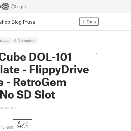
Login
Eshop
Blog Prusa
Crea
Gadget
Videogiochi
ube DOL-101
ate - FlippyDrive
e - RetroGem
No SD Slot
censioni
Segui
Seguiti
3454980