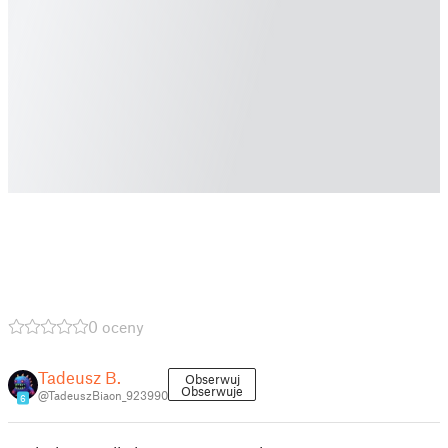
0 oceny
Tadeusz B.
Obserwuj
Obserwuje
@TadeuszBiaon_923990
6