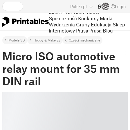
Polski
pl
Login
Modele 3D
Store
Kluby
Społeczność
Konkursy
Marki
Wydarzenia
Grupy
Edukacja
Sklep
internetowy Prusa
Prusa Blog
Modele 3D
Hobby & Makerzy
Części mechaniczne
Micro ISO automotive
relay mount for 35 mm
DIN rail