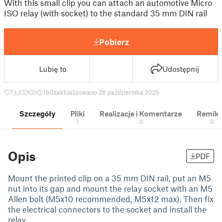
With this small clip you can attach an automotive Micro
ISO relay (with socket) to the standard 35 mm DIN rail
Pobierz
Lubię to
Udostępnij
7
23
0
180
zaktualizowano 28 października 2025
Szczegóły
Pliki
Realizacje i Komentarze
Remik
1
0
0
Opis
PDF
Mount the printed clip on a 35 mm DIN rail, put an M5
nut into its gap and mount the relay socket with an M5
Allen bolt (M5x10 recommended, M5x12 max). Then fix
the electrical connectors to the socket and install the
relay.