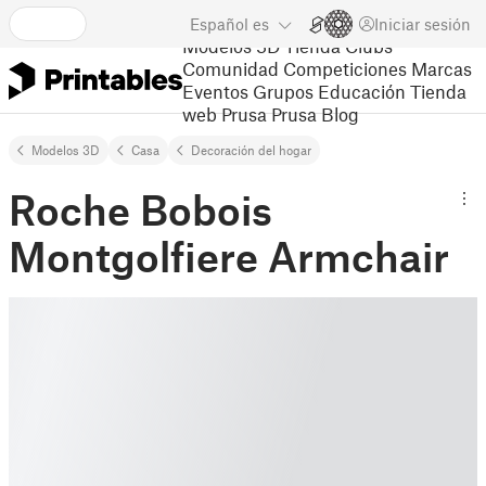
Español
es
Iniciar sesión
Modelos 3D
Tienda
Clubs
Comunidad
Competiciones
Marcas
Eventos
Grupos
Educación
Tienda
web Prusa
Prusa Blog
Modelos 3D
Casa
Decoración del hogar
Roche Bobois
Montgolfiere Armchair