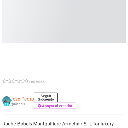
0 reseñas
Seguir
José Pedro
Siguiendo
@marjers
33
Apoyar al creador
Roche Bobois Montgolfiere Armchair STL for luxury