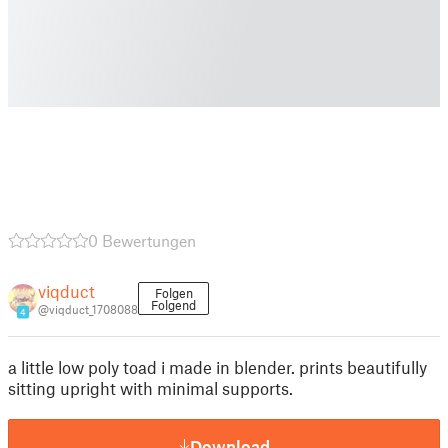
0 Bewertungen
viqduct
Folgen
Folgend
@viqduct_1708088
4
a little low poly toad i made in blender. prints beautifully
sitting upright with minimal supports.
Download