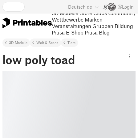
Deutsch
de
Login
3D Modelle
Store
Clubs
Community
Wettbewerbe
Marken
Veranstaltungen
Gruppen
Bildung
Prusa E-Shop
Prusa Blog
3D Modelle
Welt & Scans
Tiere
low poly toad