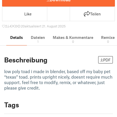
Like
Teilen
2
4
0
20
aktualisiert 21. August 2025
Details
Dateien
Makes & Kommentare
Remixe
1
0
0
Beschreibung
PDF
low poly toad i made in blender, based off my baby pet
“texas” toad. prints upright nicely, doesnt require much
support. feel free to modify, remix, or whatever, just
please give credit.
Tags