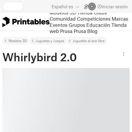
Español
es
Iniciar sesión
Modelos 3D
Tienda
Clubs
Comunidad
Competiciones
Marcas
Eventos
Grupos
Educación
Tienda
web Prusa
Prusa Blog
Modelos 3D
Juguetes y Juegos
Juguetes al aire libre
Whirlybird 2.0