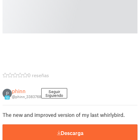
0 reseñas
phinn
Seguir
P
Siguiendo
@phinn_3383768
10
The new and improved version of my last whirlybird.
Descarga