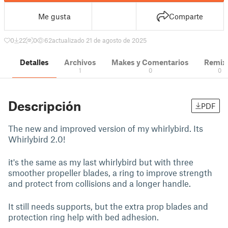
Me gusta
Comparte
0
22
0
62
actualizado 21 de agosto de 2025
Detalles
Archivos
Makes y Comentarios
Remix
1
0
0
Descripción
PDF
The new and improved version of my whirlybird. Its
Whirlybird 2.0!
it's the same as my last whirlybird but with three
smoother propeller blades, a ring to improve strength
and protect from collisions and a longer handle.
It still needs supports, but the extra prop blades and
protection ring help with bed adhesion.