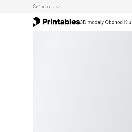
Čeština
cs
3D modely
Obchod
Klu