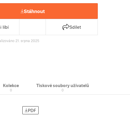
Stáhnout
 líbí
Sdílet
alizováno 21. srpna 2025
Kolekce
Tiskové soubory uživatelů
0
0
PDF