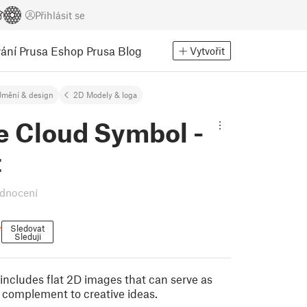
Přihlásit se
ání
Prusa Eshop
Prusa Blog
Vytvořit
mění & design
2D Modely & loga
e Cloud Symbol -
t
dnocení
e
Sledovat
Sleduji
includes flat 2D images that can serve as
a complement to creative ideas.