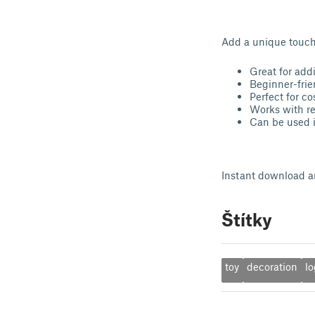
Add a unique touch t
Great for addi
Beginner-frien
Perfect for cos
Works with r
Can be used i
Instant download an
Štítky
toy
decoration
l