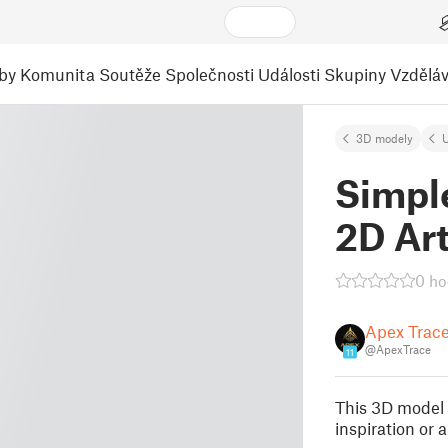
by
Komunita
Soutěže
Společnosti
Události
Skupiny
Vzděláv
3D modely
U
Simpl
2D Ar
0 ho
Apex Trac
@ApexTrace
11
This 3D model 
inspiration or 