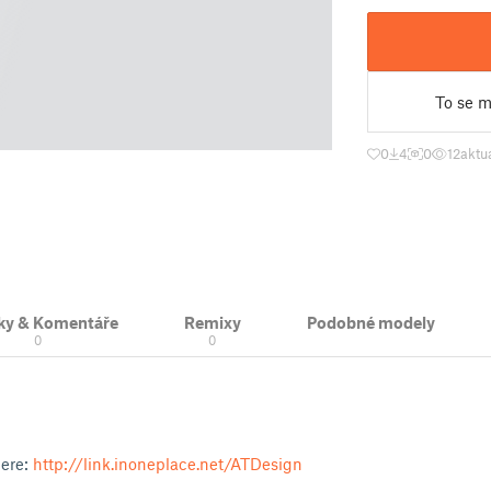
To se mi
0
4
0
12
aktu
ky & Komentáře
Remixy
Podobné modely
0
0
here:
http://link.inoneplace.net/ATDesign