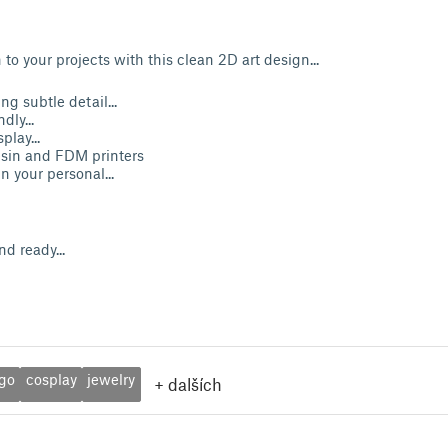
o your projects with this clean 2D art design...
ng subtle detail...
dly...
play...
esin and FDM printers
n your personal...
d ready...
ogo
cosplay
jewelry
+
dalších