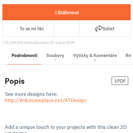
Stáhnout
To se mi líbí
Sdílet
0
2
0
6
aktualizováno 21. srpna 2025
Podrobnosti
Soubory
Výtisky & Komentáře
Re
1
0
Popis
PDF
See more designs here:
http://link.inoneplace.net/ATDesign
Add a unique touch to your projects with this clean 2D