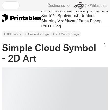
Čeština
cs
Přihlásit se
3D modely
Obchod
Kluby
Komunita
Soutěže
Společnosti
Události
Skupiny
Vzdělávání
Prusa Eshop
Prusa Blog
3D modely
Umění & design
2D Modely & loga
Simple Cloud Symbol
- 2D Art