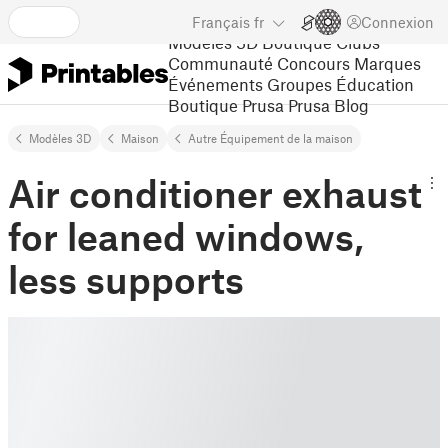
Français
fr
Connexion
Modèles 3D
Boutique
Clubs
Communauté
Concours
Marques
Événements
Groupes
Éducation
Boutique Prusa
Prusa Blog
Modèles 3D
Maison
Autre Équipement de la maison
Air conditioner exhaust
for leaned windows,
less supports