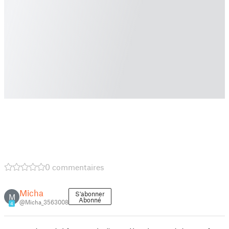
0 commentaires
Micha
S'abonner
M
Abonné
@Micha_3563008
4