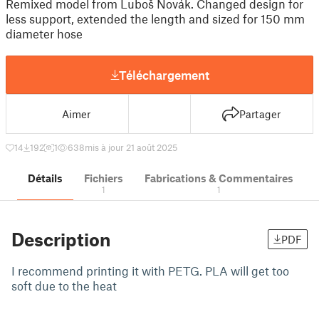
Remixed model from Luboš Novák. Changed design for
less support, extended the length and sized for 150 mm
diameter hose
Téléchargement
Aimer
Partager
14
192
1
638
mis à jour 21 août 2025
Détails
Fichiers
Fabrications & Commentaires
1
1
Description
PDF
I recommend printing it with PETG. PLA will get too
soft due to the heat