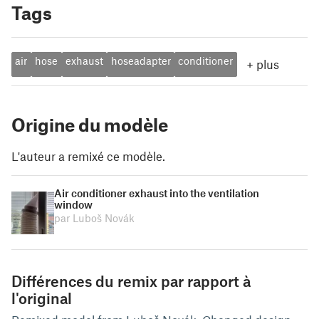
Tags
air
hose
exhaust
hoseadapter
conditioner
+
plus
Origine du modèle
L'auteur a remixé ce modèle.
Air conditioner exhaust into the ventilation
window
par Luboš Novák
Différences du remix par rapport à
l'original