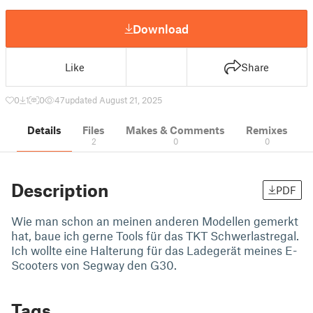
Download
Like
Share
0
1
0
47
updated August 21, 2025
Details
Files
Makes & Comments
Remixes
2
0
0
Description
PDF
Wie man schon an meinen anderen Modellen gemerkt
hat, baue ich gerne Tools für das TKT Schwerlastregal.
Ich wollte eine Halterung für das Ladegerät meines E-
Scooters von Segway den G30.
Tags