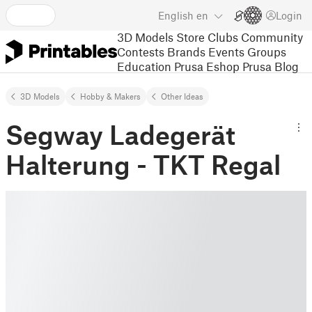
English
en
Login
3D Models
Store
Clubs
Community
Contests
Brands
Events
Groups
Education
Prusa Eshop
Prusa Blog
3D Models
Hobby & Makers
Other Ideas
Segway Ladegerät
Halterung - TKT Regal