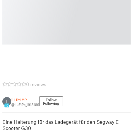
0 reviews
LuFiPe
Follow
L
Following
@LuFiPe_1918189
10
Eine Halterung für das Ladegerät für den Segway E-
Scooter G30