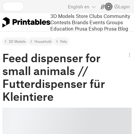
English
en
Login
3D Models
Store
Clubs
Community
Contests
Brands
Events
Groups
Education
Prusa Eshop
Prusa Blog
3D Models
Household
Pets
Feed dispenser for
small animals //
Futterdispenser für
Kleintiere