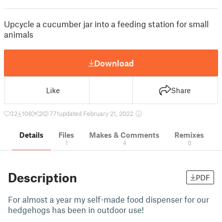
Upcycle a cucumber jar into a feeding station for small
animals
Download
Like
Share
32
108
2
771
updated February 21, 2022
Details
Files
Makes & Comments
Remixes
1
4
0
Description
PDF
For almost a year my self-made food dispenser for our
hedgehogs has been in outdoor use!