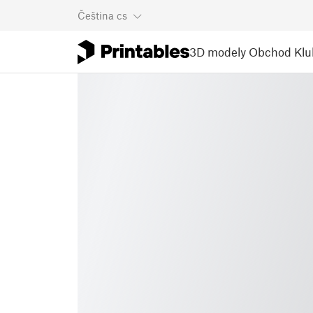
Čeština
cs
3D modely
Obchod
Klu