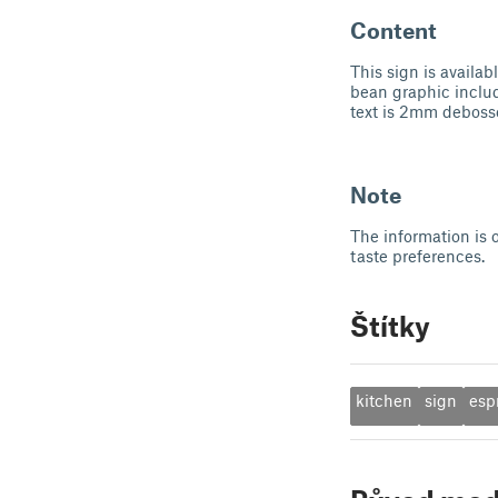
Content
This sign is availa
bean graphic includ
text is 2mm deboss
Note
The information is 
taste preferences.
Štítky
kitchen
sign
esp