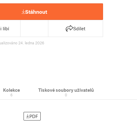
Stáhnout
 líbí
Sdílet
ualizováno 24. ledna 2026
Kolekce
Tiskové soubory uživatelů
6
0
PDF