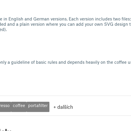
ble in English and German versions. Each version includes two files
ed and a plain version where you can add your own SVG design to 
ed).
only a guideline of basic rules and depends heavily on the coffee 
resso
coffee
portafilter
+
dalších