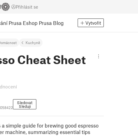
Přihlásit se
ání
Prusa Eshop
Prusa Blog
Vytvořit
Domácnost
Kuchyně
sso Cheat Sheet
dnocení
Sledovat
Sleduji
3058422
rs a simple guide for brewing good espresso
ter machine, summarizing essential tips