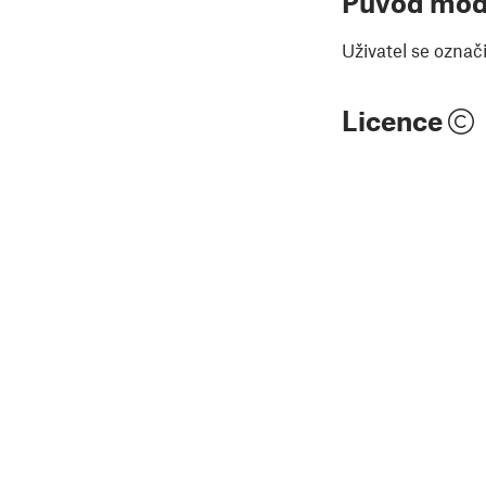
Původ mod
Uživatel se označ
Licence