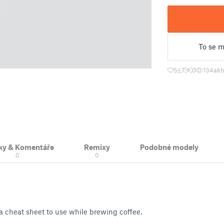
To se mi
5
7
0
134
akt
ky & Komentáře
Remixy
Podobné modely
0
0
 a cheat sheet to use while brewing coffee.