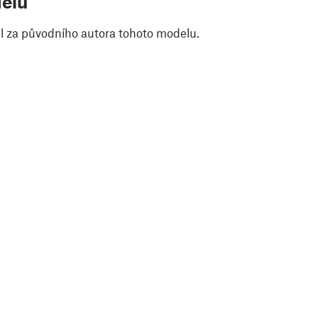
elu
il za původního autora tohoto modelu.