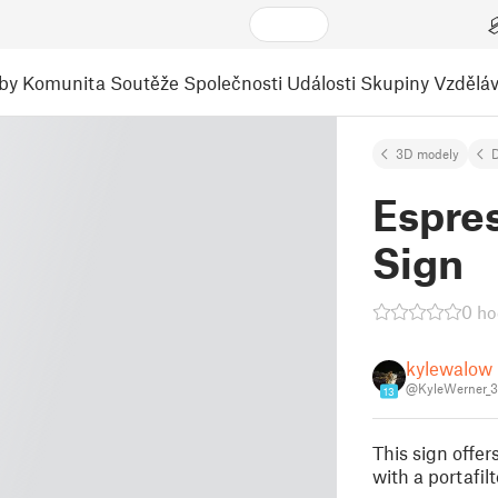
by
Komunita
Soutěže
Společnosti
Události
Skupiny
Vzděláv
3D modely
Espre
Sign
0 ho
kylewalow
@KyleWerner_
13
This sign offe
with a portafil