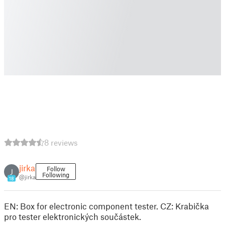
8 reviews
jirka
Follow
J
Following
@jirka
18
EN: Box for electronic component tester. CZ: Krabička
pro tester elektronických součástek.