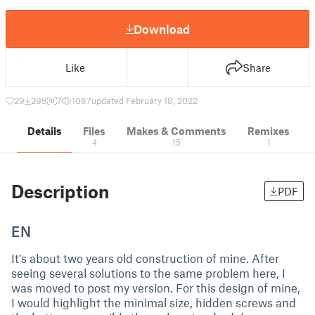
Download
Like
Share
29
298
7
1087
updated February 18, 2022
Details
Files
Makes & Comments
Remixes
4
15
1
Description
PDF
EN
It's about two years old construction of mine. After
seeing several solutions to the same problem here, I
was moved to post my version. For this design of mine,
I would highlight the minimal size, hidden screws and