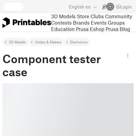
English
en
Login
3D Models
Store
Clubs
Community
Contests
Brands
Events
Groups
Education
Prusa Eshop
Prusa Blog
3D Models
Hobby & Makers
Electronics
Component tester
case