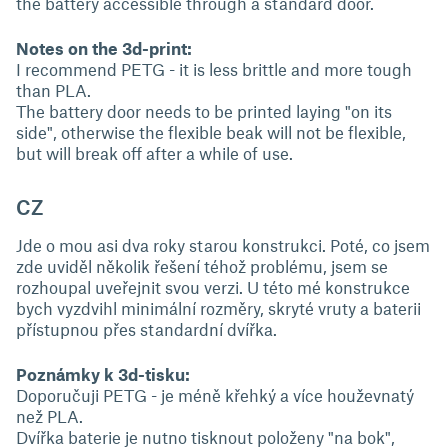
the battery accessible through a standard door.
Notes on the 3d-print:
I recommend PETG - it is less brittle and more tough
than PLA.
The battery door needs to be printed laying "on its
side", otherwise the flexible beak will not be flexible,
but will break off after a while of use.
CZ
Jde o mou asi dva roky starou konstrukci. Poté, co jsem
zde uviděl několik řešení téhož problému, jsem se
rozhoupal uveřejnit svou verzi. U této mé konstrukce
bych vyzdvihl minimální rozměry, skryté vruty a baterii
přístupnou přes standardní dvířka.
Poznámky k 3d-tisku:
Doporučuji PETG - je méně křehký a více houževnatý
než PLA.
Dvířka baterie je nutno tisknout položeny "na bok",