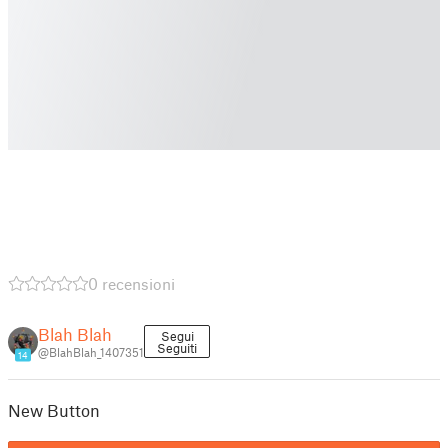
0 recensioni
Blah Blah
Segui
Seguiti
@BlahBlah_1407351
14
New Button