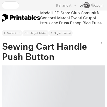
Italiano
it
Login
Modelli 3D
Store
Club
Comunità
Concorsi
Marchi
Eventi
Gruppi
Istruzione
Prusa Eshop
Blog Prusa
Modelli 3D
Hobby & Maker
Organizzatori
Sewing Cart Handle
Push Button