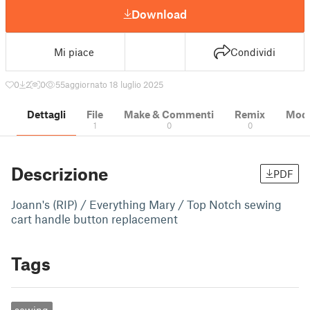
Download
Mi piace
Condividi
0
2
0
55
aggiornato 18 luglio 2025
Dettagli
File
Make & Commenti
Remix
Model
1
0
0
Descrizione
PDF
Joann's (RIP) / Everything Mary / Top Notch sewing
cart handle button replacement
Tags