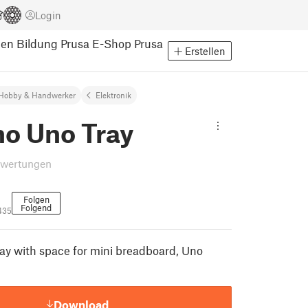
Login
pen
Bildung
Prusa E-Shop
Prusa
Erstellen
Hobby & Handwerker
Elektronik
no Uno Tray
ewertungen
Folgen
Folgend
435
ay with space for mini breadboard, Uno
Download