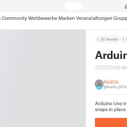
s
Community
Wettbewerbe
Marken
Veranstaltungen
Grup
3D Modelle
Ardui
0 B
Redl3o
@Redl3o_2873
13
Arduino Uno tr
snaps in place.