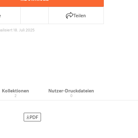
e
Teilen
alisiert 18. Juli 2025
Kollektionen
Nutzer-Druckdateien
2
0
PDF