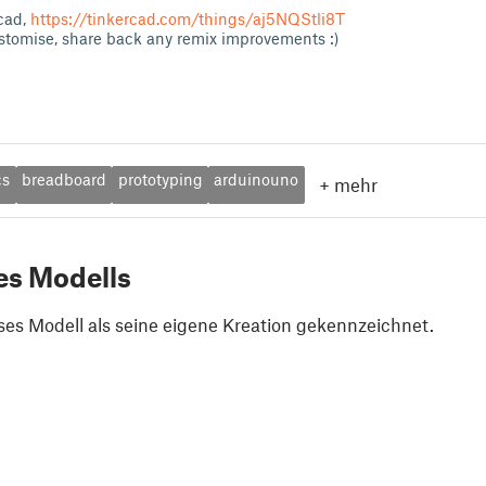
cad,
https://tinkercad.com/things/aj5NQStli8T
stomise, share back any remix improvements :)
cs
breadboard
prototyping
arduinouno
+
mehr
es Modells
ses Modell als seine eigene Kreation gekennzeichnet.