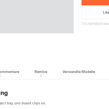
Lik
1
16
0
87
aktu
Kommentare
Remixe
Verwandte Modelle
0
0
ung
ect tray, uno board clips on.