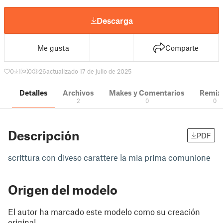
Descarga
Me gusta
Comparte
0
1
0
26
actualizado 17 de julio de 2025
Detalles
Archivos
Makes y Comentarios
Remix
2
0
0
Descripción
PDF
scrittura con diveso carattere la mia prima comunione
Origen del modelo
El autor ha marcado este modelo como su creación
original.