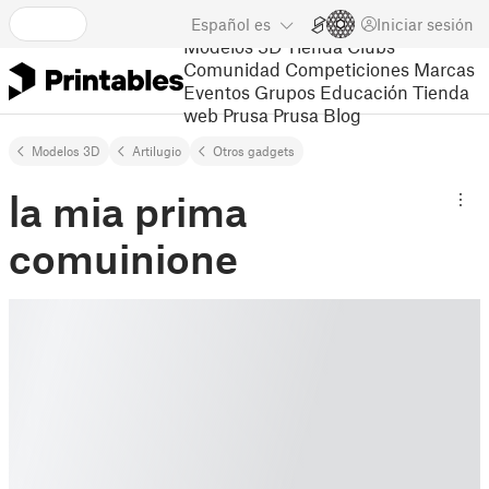
Español
es
Iniciar sesión
Modelos 3D
Tienda
Clubs
Comunidad
Competiciones
Marcas
Eventos
Grupos
Educación
Tienda
web Prusa
Prusa Blog
Modelos 3D
Artilugio
Otros gadgets
la mia prima
comuinione