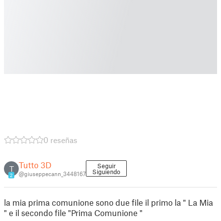
0 reseñas
Tutto 3D
Seguir
T
Siguiendo
@giuseppecann_3448167
2
la mia prima comunione sono due file il primo la " La Mia
" e il secondo file "Prima Comunione "