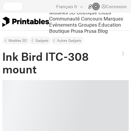
Français
fr
Connexion
Modèles 3D
Boutique
Clubs
Communauté
Concours
Marques
Événements
Groupes
Éducation
Boutique Prusa
Prusa Blog
Modèles 3D
Gadgets
Autres Gadgets
Ink Bird ITC-308
mount