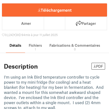
Téléchargement
Aimer
Partager
3
24
0
94
mis à jour 11 juillet 2025
Détails
Fichiers
Fabrications & Commentaires
1
0
Description
PDF
I'm using an Ink Bird temperature controller to cycle
power to my mini fridge (for cooling) and a heat
blanket (for heating) for my beer in fermentation. And
wanted a mount for this somewhat awkward shaped
device. I've enclosed the Ink Bird controller and the
power outlets within a single mount. I used (2) 4mm
screws to attach to my wall.