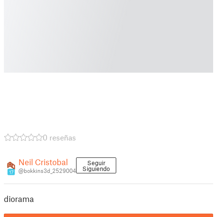
0 reseñas
Neil Cristobal
Seguir
Siguiendo
@bokkins3d_2529004
17
diorama