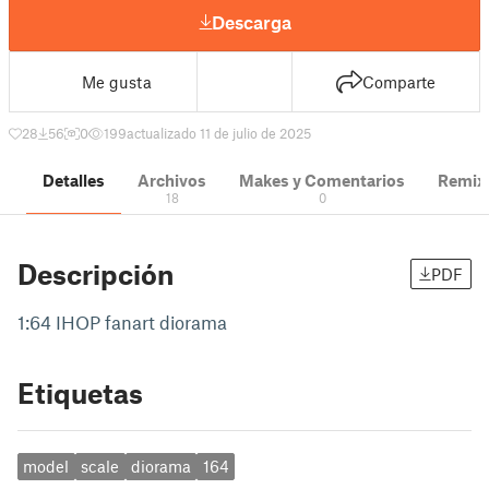
Descarga
Me gusta
Comparte
28
56
0
199
actualizado 11 de julio de 2025
Detalles
Archivos
Makes y Comentarios
Remix
18
0
Descripción
PDF
1:64 IHOP fanart diorama
Etiquetas
model
scale
diorama
164