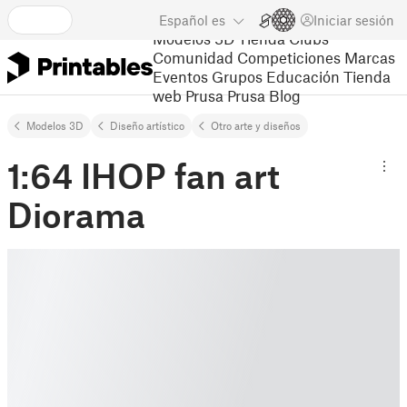
Español
es
Iniciar sesión
Modelos 3D
Tienda
Clubs
Comunidad
Competiciones
Marcas
Eventos
Grupos
Educación
Tienda
web Prusa
Prusa Blog
Modelos 3D
Diseño artístico
Otro arte y diseños
1:64 IHOP fan art
Diorama