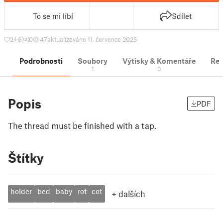
To se mi líbí
Sdílet
2
6
0
47
aktualizováno 11. července 2025
Podrobnosti
Soubory
Výtisky & Komentáře
Re
1
0
Popis
PDF
The thread must be finished with a tap.
Štítky
holder
bed
baby
rot
cot
+
dalších