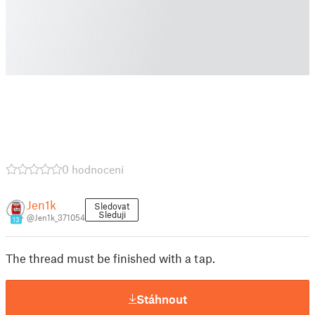
0 hodnocení
Jen1k
Sledovat
Sleduji
@Jen1k_371054
13
The thread must be finished with a tap.
Stáhnout