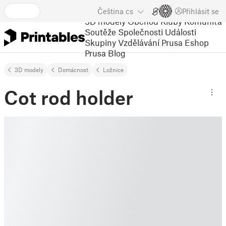
Čeština
cs
Přihlásit se
3D modely
Obchod
Kluby
Komunita
Soutěže
Společnosti
Události
Skupiny
Vzdělávání
Prusa Eshop
Prusa Blog
3D modely
Domácnost
Ložnice
Cot rod holder