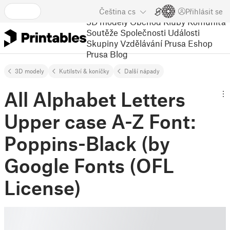
Čeština
cs
Přihlásit se
3D modely
Obchod
Kluby
Komunita
Soutěže
Společnosti
Události
Skupiny
Vzdělávání
Prusa Eshop
Prusa Blog
3D modely
Kutilství & koníčky
Další nápady
All Alphabet Letters
Upper case A-Z Font:
Poppins-Black (by
Google Fonts (OFL
License)