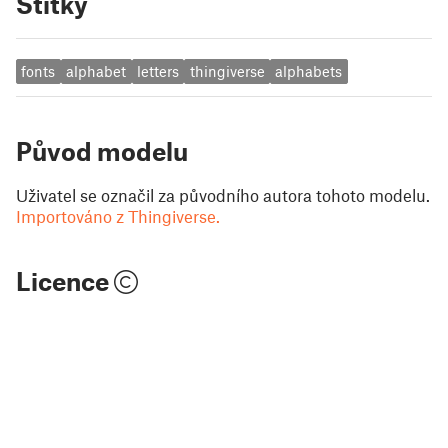
Štítky
fonts
alphabet
letters
thingiverse
alphabets
Původ modelu
Uživatel se označil za původního autora tohoto modelu.
Importováno z Thingiverse.
Licence