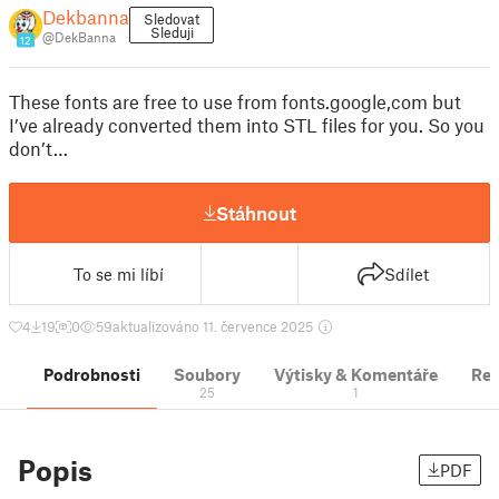
Dekbanna
Sledovat
Sleduji
@DekBanna
12
These fonts are free to use from fonts.google,com but
I’ve already converted them into STL files for you. So you
don’t…
Stáhnout
To se mi líbí
Sdílet
4
19
0
59
aktualizováno 11. července 2025
Podrobnosti
Soubory
Výtisky & Komentáře
Re
25
1
Popis
PDF