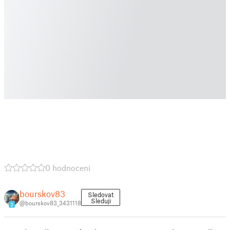
0 hodnocení
bourskov83
Sledovat
Sleduji
@bourskov83_3431118
3