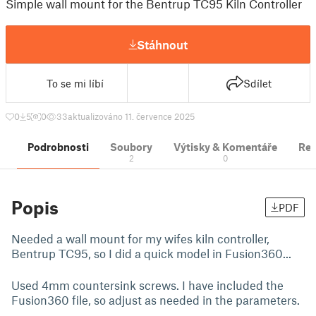
Simple wall mount for the Bentrup TC95 Kiln Controller
Stáhnout
To se mi líbí
Sdílet
0
5
0
33
aktualizováno 11. července 2025
Podrobnosti
Soubory
Výtisky & Komentáře
Re
2
0
Popis
PDF
Needed a wall mount for my wifes kiln controller,
Bentrup TC95, so I did a quick model in Fusion360...
Used 4mm countersink screws. I have included the
Fusion360 file, so adjust as needed in the parameters.