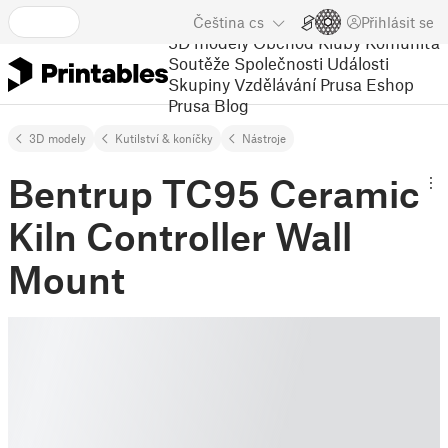
Čeština
cs
Přihlásit se
3D modely
Obchod
Kluby
Komunita
Soutěže
Společnosti
Události
Skupiny
Vzdělávání
Prusa Eshop
Prusa Blog
3D modely
Kutilství & koníčky
Nástroje
Bentrup TC95 Ceramic
Kiln Controller Wall
Mount