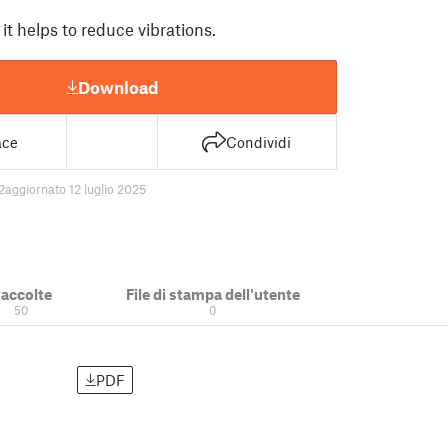
 it helps to reduce vibrations.
Download
ace
Condividi
2
aggiornato 12 luglio 2025
accolte
File di stampa dell'utente
50
0
PDF