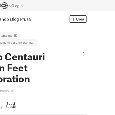
Login
Eshop
Blog Prusa
Crea
Stampanti 3D
namenti per altre stampanti
o Centauri
n Feet
bration
censioni
Segui
Seguiti
34