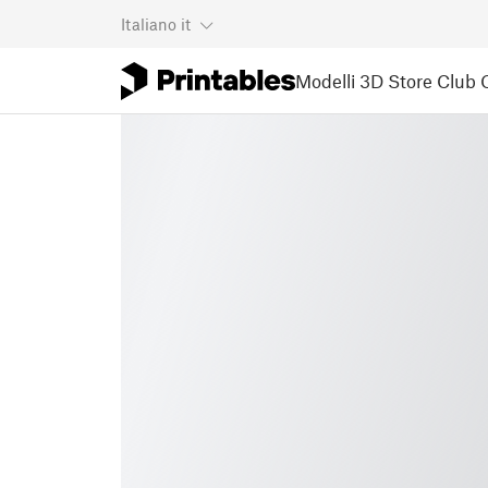
Italiano
it
Modelli 3D
Store
Club