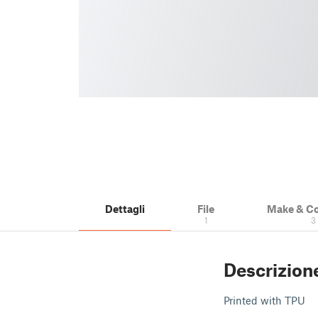
Dettagli
File
Make & C
1
3
Descrizion
Printed with TPU