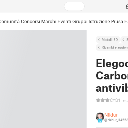
Comunità
Concorsi
Marchi
Eventi
Gruppi
Istruzione
Prusa 
Modelli 3D
Ricambi e aggior
Elego
Carbo
antivi
1 re
Nildur
@Nildur_11455
10