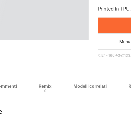
Printed in TPU,
Mi pi
24
166
1
133
ommenti
Remix
Modelli correlati
R
0
e