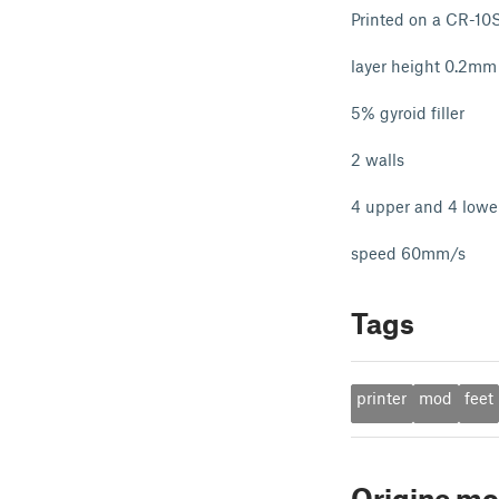
Printed on a CR-10
layer height 0.2mm
5% gyroid filler
2 walls
4 upper and 4 lower
speed 60mm/s
Tags
printer
mod
feet
Origine mo