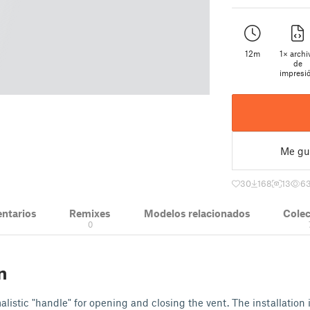
12m
1× archi
de
impresi
Me gu
30
168
13
6
ntarios
Remixes
Modelos relacionados
Cole
0
n
alistic "handle" for opening and closing the vent. The installation