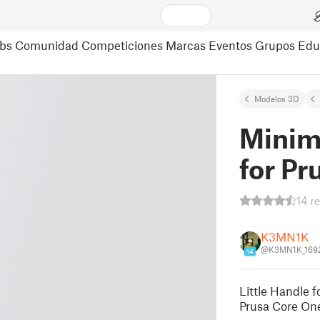
bs
Comunidad
Competiciones
Marcas
Eventos
Grupos
Edu
Modelos 3D
Minim
for Pr
14 r
K3MN1K
@K3MN1K_169
14
Little Handle 
Prusa Core On