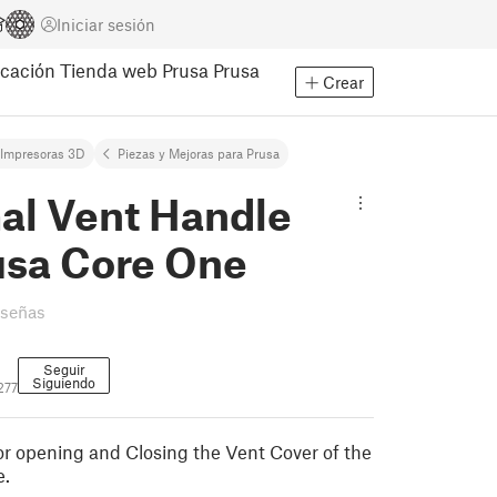
Iniciar sesión
cación
Tienda web Prusa
Prusa
Crear
Impresoras 3D
Piezas y Mejoras para Prusa
al Vent Handle
usa Core One
eseñas
Seguir
Siguiendo
277
for opening and Closing the Vent Cover of the
e.