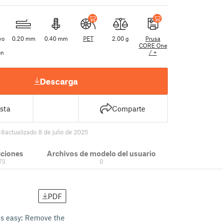
vo
0.20 mm
0.40 mm
PET
2.00 g
Prusa
CORE One
ón
/ +
Descarga
sta
Comparte
38
actualizado 8 de julio de 2025
cciones
Archivos de modelo del usuario
73
0
PDF
 is easy: Remove the