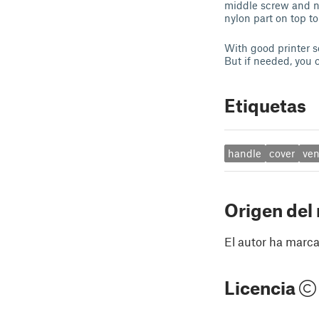
middle screw and nu
nylon part on top to
With good printer s
But if needed, you c
Etiquetas
handle
cover
ven
Origen del
El autor ha marca
Licencia