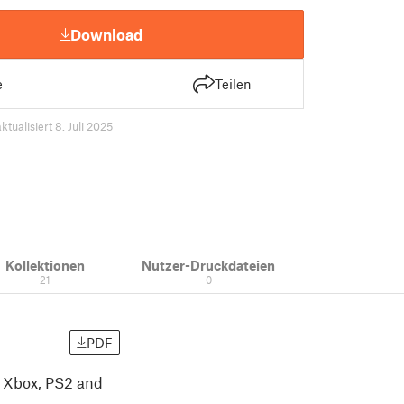
Download
e
Teilen
aktualisiert 8. Juli 2025
Kollektionen
Nutzer-Druckdateien
21
0
PDF
h Xbox, PS2 and