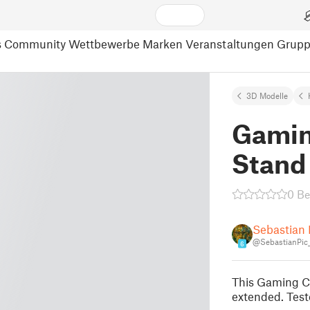
s
Community
Wettbewerbe
Marken
Veranstaltungen
Grup
3D Modelle
Gamin
Stand
0 B
Sebastian 
@SebastianPic
6
This Gaming Co
extended. Test