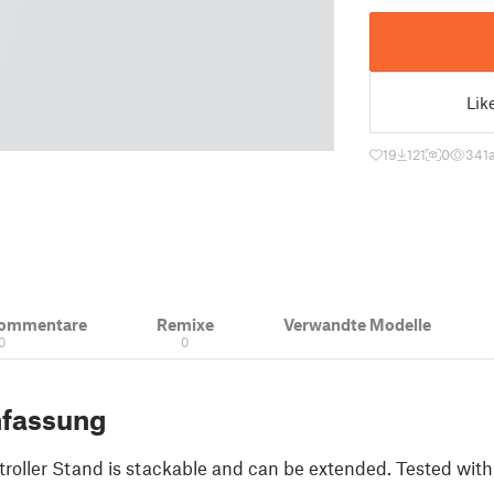
Lik
19
121
0
341
Kommentare
Remixe
Verwandte Modelle
0
0
fassung
roller Stand is stackable and can be extended. Tested wit