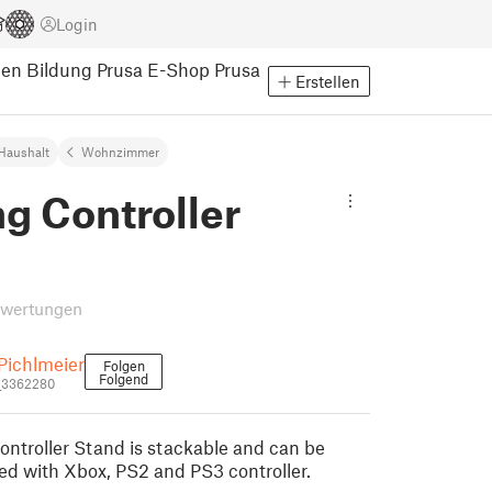
Login
pen
Bildung
Prusa E-Shop
Prusa
Erstellen
Haushalt
Wohnzimmer
g Controller
ewertungen
Pichlmeier
Folgen
Folgend
_3362280
ntroller Stand is stackable and can be
ed with Xbox, PS2 and PS3 controller.