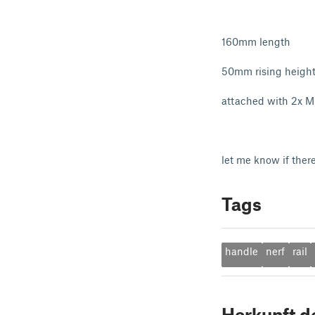
160mm length
50mm rising heigh
attached with 2x M
let me know if there
Tags
handle
nerf
rail
Herkunft d