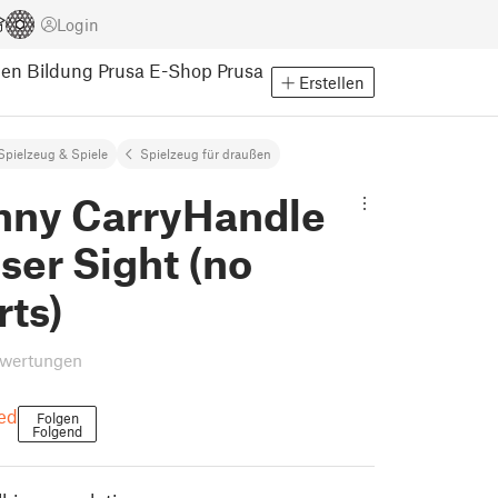
Login
pen
Bildung
Prusa E-Shop
Prusa
Erstellen
Spielzeug & Spiele
Spielzeug für draußen
inny CarryHandle
iser Sight (no
rts)
wertungen
ed
Folgen
Folgend