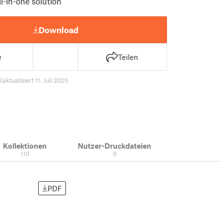
ll-in-one solution
Download
e
Teilen
3
aktualisiert 11. Juli 2025
Kollektionen
Nutzer-Druckdateien
110
0
PDF