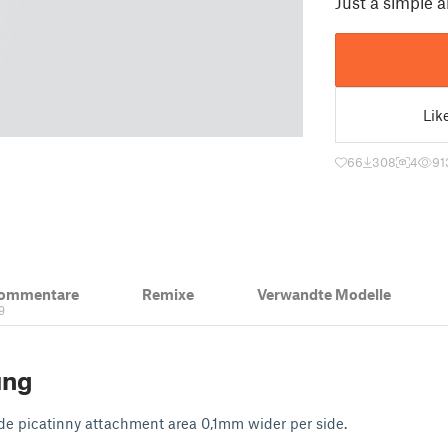
Just a simple a
Lik
66
308
4
91
Kommentare
Remixe
Verwandte Modelle
9
ung
e picatinny attachment area 0,1mm wider per side.