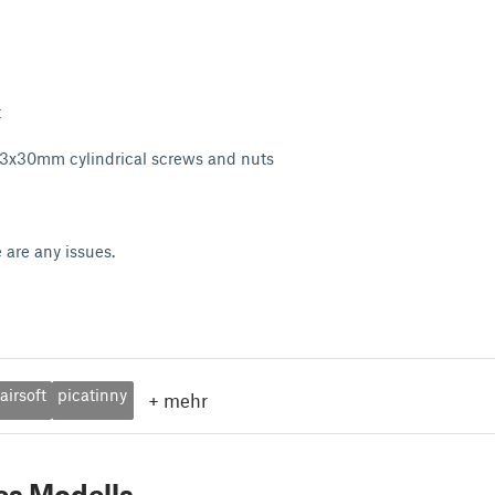
t
3x30mm cylindrical screws and nuts
 are any issues.
airsoft
picatinny
+
mehr
es Modells