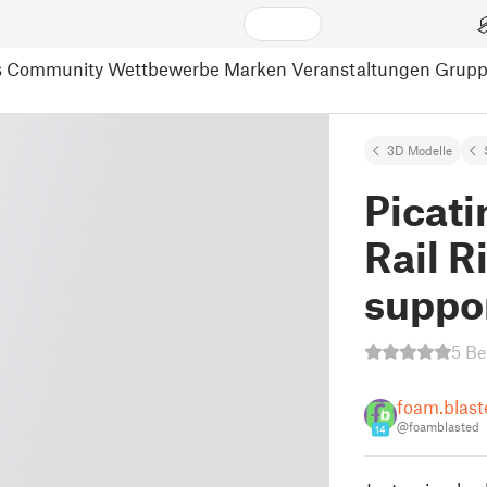
s
Community
Wettbewerbe
Marken
Veranstaltungen
Grup
3D Modelle
Picat
Rail R
suppo
5 Be
foam.blast
@foamblasted
14