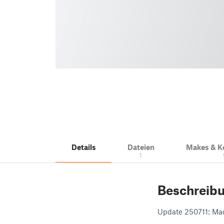
Details
Dateien
Makes & 
1
Beschreib
Update 250711: Mad