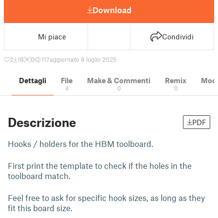
Download
Mi piace
Condividi
2
18
0
117
aggiornato 8 luglio 2025
Dettagli
File
Make & Commenti
Remix
Model
4
0
0
Descrizione
PDF
Hooks / holders for the HBM toolboard.
First print the template to check if the holes in the
toolboard match.
Feel free to ask for specific hook sizes, as long as they
fit this board size.