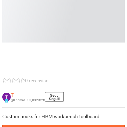
0 recensioni
T
Segui
Seguiti
@Thomas001_1865828
8
Custom hooks for HBM workbench toolboard.