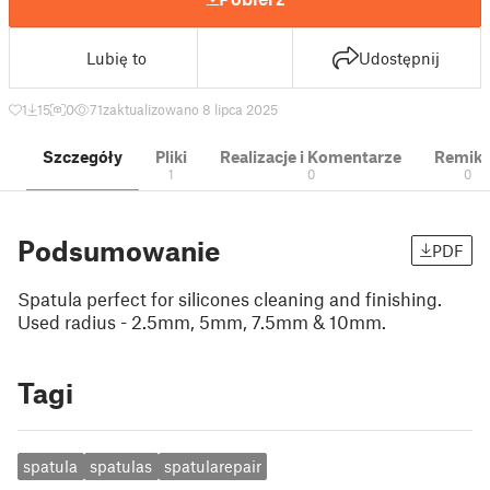
Lubię to
Udostępnij
1
15
0
71
zaktualizowano 8 lipca 2025
Szczegóły
Pliki
Realizacje i Komentarze
Remik
1
0
0
Podsumowanie
PDF
Spatula perfect for silicones cleaning and finishing.
Used radius - 2.5mm, 5mm, 7.5mm & 10mm.
Tagi
spatula
spatulas
spatularepair