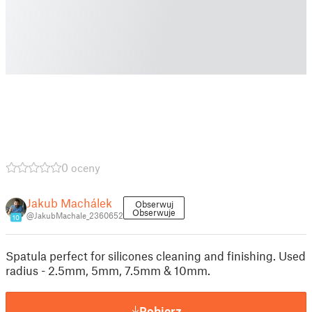
0 oceny
Jakub Machálek
Obserwuj
Obserwuje
@JakubMachale_2360652
10
Spatula perfect for silicones cleaning and finishing. Used
radius - 2.5mm, 5mm, 7.5mm & 10mm.
Pobierz