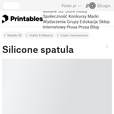
Polski
pl
Login
Modele 3D
Store
Kluby
Społeczność
Konkursy
Marki
Wydarzenia
Grupy
Edukacja
Sklep
internetowy Prusa
Prusa Blog
Modele 3D
Hobby & Makerzy
Części mechaniczne
Silicone spatula