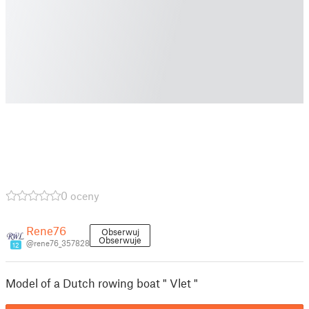
0 oceny
Rene76
Obserwuj
Obserwuje
@rene76_357828
12
Model of a Dutch rowing boat " Vlet "