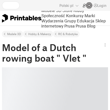
Polski
pl
Login
Modele 3D
Store
Kluby
Społeczność
Konkursy
Marki
Wydarzenia
Grupy
Edukacja
Sklep
internetowy Prusa
Prusa Blog
Modele 3D
Hobby & Makerzy
RC & Robotyka
Model of a Dutch
rowing boat " Vlet "