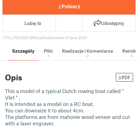
Pobierz
Lubię to
Udostępnij
13
76
0
1089
zaktualizowano 8 lipca 2025
Szczegóły
Pliki
Realizacje i Komentarze
Remik
3
0
0
Opis
PDF
This a model of a typical Dutch rowing boat called "
Vlet " .
It is intended as a model on a RC boat.
You can downsize it to about 4cm.
The platforms are from mahonie wood veneer and cut
with a laser engraver.