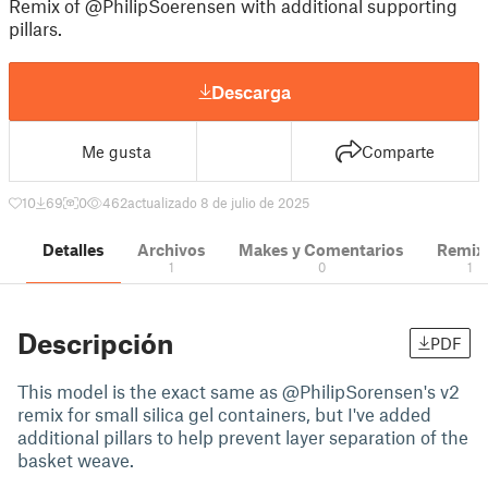
Remix of @PhilipSoerensen with additional supporting
pillars.
Descarga
Me gusta
Comparte
10
69
0
462
actualizado 8 de julio de 2025
Detalles
Archivos
Makes y Comentarios
Remix
1
0
1
Descripción
PDF
This model is the exact same as @PhilipSorensen's v2
remix for small silica gel containers, but I've added
additional pillars to help prevent layer separation of the
basket weave.