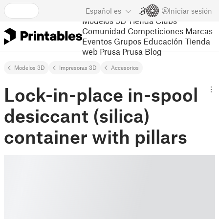
Español
es
Iniciar sesión
Modelos 3D
Tienda
Clubs
Comunidad
Competiciones
Marcas
Eventos
Grupos
Educación
Tienda
web Prusa
Prusa Blog
Modelos 3D
Impresoras 3D
Accesorios
Lock-in-place in-spool
desiccant (silica)
container with pillars