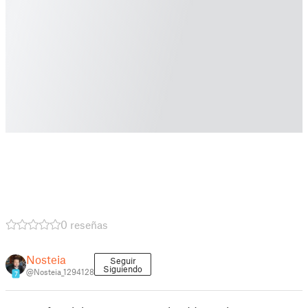
0 reseñas
Nosteia
Seguir
Siguiendo
@Nosteia_1294128
7