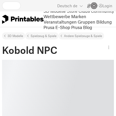
Deutsch
de
Login
3D Modelle
Store
Clubs
Community
Wettbewerbe
Marken
Veranstaltungen
Gruppen
Bildung
Prusa E-Shop
Prusa Blog
3D Modelle
Spielzeug & Spiele
Andere Spielzeuge & Spiele
Kobold NPC