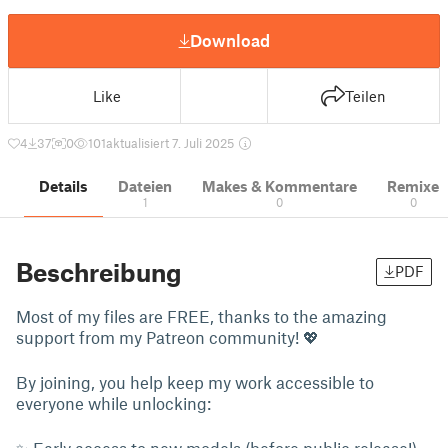
Download
Like
Teilen
4
37
0
101
aktualisiert 7. Juli 2025
Details
Dateien
Makes & Kommentare
Remixe
1
0
0
Beschreibung
PDF
Most of my files are FREE, thanks to the amazing
support from my Patreon community! 💖
By joining, you help keep my work accessible to
everyone while unlocking:
✨ Early access to new models (before public release!)