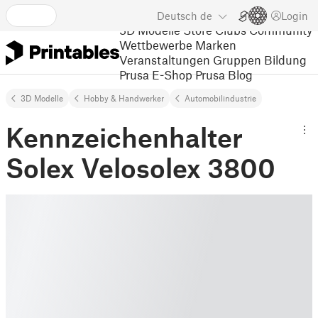
Deutsch
de
Login
3D Modelle
Store
Clubs
Community
Wettbewerbe
Marken
Veranstaltungen
Gruppen
Bildung
Prusa E-Shop
Prusa Blog
3D Modelle
Hobby & Handwerker
Automobilindustrie
Kennzeichenhalter
Solex Velosolex 3800